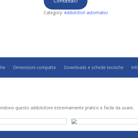
Contattaci
Category:
Addolcitori automatici
che
Dimensioni compatte
Downloads e schede tecniche
Inf
rendono questo addolcitore estremamente pratico e facile da usare.