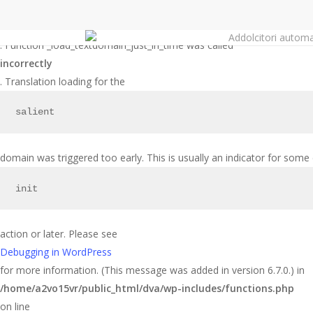
Skip
to
Notice
Addolcitori automa
main
: Function _load_textdomain_just_in_time was called
content
incorrectly
. Translation loading for the
salient
domain was triggered too early. This is usually an indicator for some
init
action or later. Please see
Debugging in WordPress
for more information. (This message was added in version 6.7.0.) in
/home/a2vo15vr/public_html/dva/wp-includes/functions.php
on line