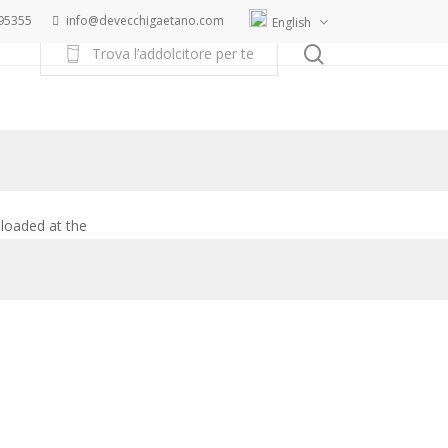
95355
info@devecchigaetano.com
English
search
T
r
o
v
a
l
’
a
d
d
o
l
c
i
t
o
r
e
p
e
r
t
e
 loaded at the