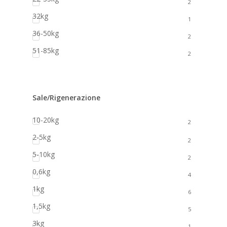
2
32kg
1
36-50kg
2
51-85kg
2
Sale/Rigenerazione
10-20kg
2
2-5kg
2
5-10kg
2
0,6kg
4
1kg
6
1,5kg
5
3kg
1