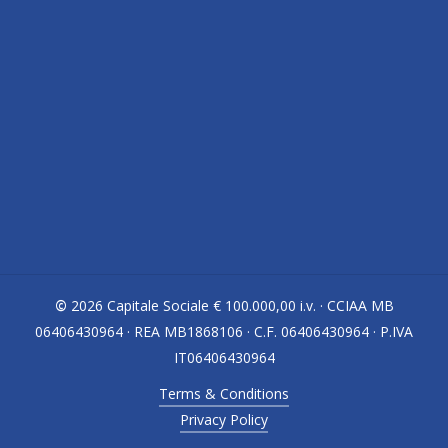
Indirizzo
Via Vittorio Alfieri, 15
Colnago di Cornate d’Adda (MB) 20872 · ITALY
Contatti
Tel.
039 695355
©
2026
Capitale Sociale € 100.000,00 i.v. · CCIAA MB
e-mail:
info@devecchigaetano.com
06406430964 · REA MB1868106 · C.F. 06406430964 · P.IVA
IT06406430964
Terms & Conditions
Privacy Policy