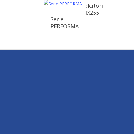
Addolcitori
LOGIX255
Serie
PERFORMA
Dubbi o domande?
Chiamaci o scrivici, riceverai subito una
risposta.
C
o
n
t
a
t
t
a
c
i
o
r
a