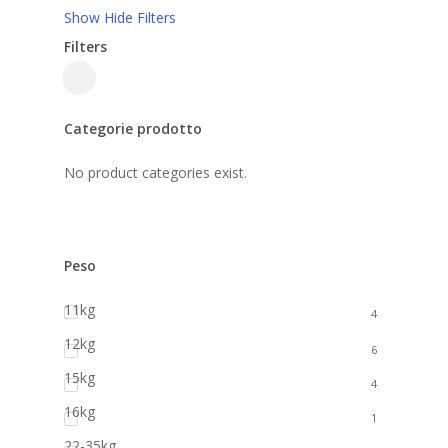
Show
Hide
Filters
Filters
Close
Filters
Categorie prodotto
No product categories exist.
Peso
11kg
4
12kg
6
15kg
4
16kg
1
22-35kg