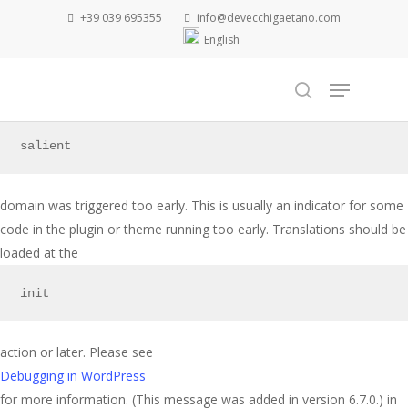
Skip
+39 039 695355
info@devecchigaetano.com
to
Notice
English
main
: Function _load_textdomain_just_in_time was called
Menu
content
incorrectly
search
. Translation loading for the
salient
domain was triggered too early. This is usually an indicator for some
code in the plugin or theme running too early. Translations should be
loaded at the
init
action or later. Please see
Debugging in WordPress
for more information. (This message was added in version 6.7.0.) in