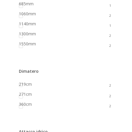
685mm
1
1060mm
2
1140mm
1
1300mm
2
1550mm
2
Dimatero
219cm
2
271cm
2
360cm
2
Attacco idrico