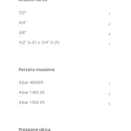
1/2"
1
3/4"
6
3/8"
4
1/2” G (F) o 3/4” G (F)
1
Portata massima
4 bar 4000l/h
1
4 bar 1400 l/h
3
4 bar 1500 l/h
5
Pressione idrica