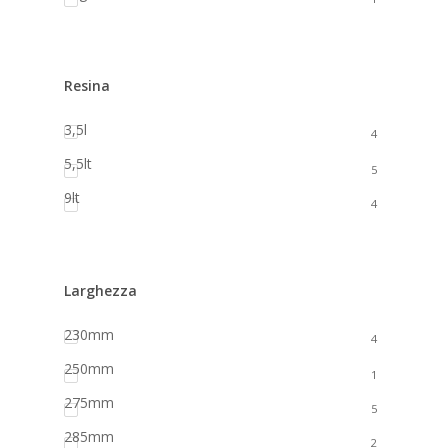
Resina
3,5l
4
5,5lt
5
9lt
4
Larghezza
230mm
4
250mm
1
275mm
5
285mm
2