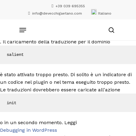
Skip
+39 039 695355
to
Notice
info@devecchigaetano.com
Italiano
main
: La funzione _load_textdomain_just_in_time è stata
content
Menu
richiamata
search
in maniera scorretta
. Il caricamento della traduzione per il dominio
salient
è stato attivato troppo presto. Di solito è un indicatore di
un codice nel plugin o nel tema eseguito troppo presto.
Le traduzioni dovrebbero essere caricate all'azione
init
o in un secondo momento. Leggi
Debugging in WordPress