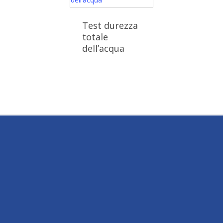
Test durezza
totale
dell’acqua
Dubbi o domande?
Chiamaci o scrivici, riceverai subito una
risposta.