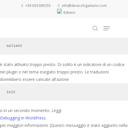
Skip
+39 039 695355
info@devecchigaetano.com
to
Notice
Italiano
main
: La funzione _load_textdomain_just_in_time è stata richiamata
Menu
content
in maniera scorretta
search
. Il caricamento della traduzione per il dominio
salient
è stato attivato troppo presto. Di solito è un indicatore di un codice
nel plugin o nel tema eseguito troppo presto. Le traduzioni
dovrebbero essere caricate all'azione
init
o in un secondo momento. Leggi
Debugging in WordPress
per maggiori informazioni. (Questo messaggio è stato aggiunto nella