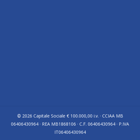
C
o
n
t
a
t
t
a
c
i
o
r
a
Indirizzo
Via Vittorio Alfieri, 15
Colnago di Cornate d’Adda (MB) 20872 · ITALY
Contatti
Tel.
039 695355
©
2026
Capitale Sociale € 100.000,00 i.v. · CCIAA MB
e-mail:
info@devecchigaetano.com
06406430964 · REA MB1868106 · C.F. 06406430964 · P.IVA
IT06406430964